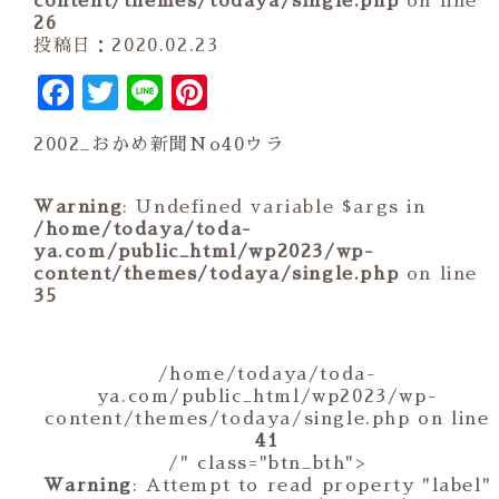
content/themes/todaya/single.php
on line
26
投稿日：2020.02.23
Facebook
Twitter
Line
Pinterest
2002_おかめ新聞No40ウラ
Warning
: Undefined variable $args in
/home/todaya/toda-
ya.com/public_html/wp2023/wp-
content/themes/todaya/single.php
on line
35
/home/todaya/toda-
ya.com/public_html/wp2023/wp-
content/themes/todaya/single.php on line
41
/" class="btn_bth">
Warning
: Attempt to read property "label"