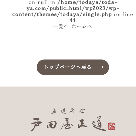
on null in
/home/todaya/toda-
ya.com/public_html/wp2023/wp-
content/themes/todaya/single.php
on line
41
一覧へ
ホームへ
トップページへ戻る