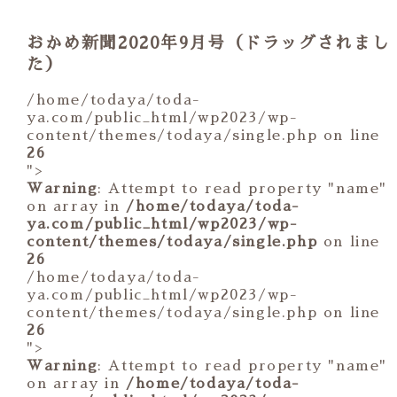
おかめ新聞2020年9月号（ドラッグされまし
た）
/home/todaya/toda-
ya.com/public_html/wp2023/wp-
content/themes/todaya/single.php on line
26
">
Warning
: Attempt to read property "name"
on array in
/home/todaya/toda-
ya.com/public_html/wp2023/wp-
content/themes/todaya/single.php
on line
26
/home/todaya/toda-
ya.com/public_html/wp2023/wp-
content/themes/todaya/single.php on line
26
">
Warning
: Attempt to read property "name"
on array in
/home/todaya/toda-