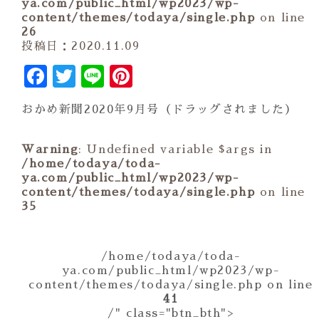
ya.com/public_html/wp2023/wp-
content/themes/todaya/single.php
on line
26
投稿日：2020.11.09
Facebook
Twitter
Line
Pinterest
おかめ新聞2020年9月号（ドラッグされました）
Warning
: Undefined variable $args in
/home/todaya/toda-
ya.com/public_html/wp2023/wp-
content/themes/todaya/single.php
on line
35
/home/todaya/toda-
ya.com/public_html/wp2023/wp-
content/themes/todaya/single.php on line
41
/" class="btn_bth">