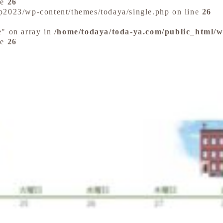
ne
26
p2023/wp-content/themes/todaya/single.php on line
26
e" on array in
/home/todaya/toda-ya.com/public_html/
ne
26