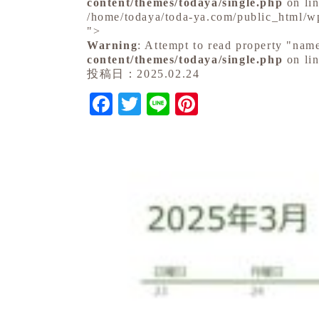
content/themes/todaya/single.php
on li
/home/todaya/toda-ya.com/public_html/w
">
Warning
: Attempt to read property "nam
content/themes/todaya/single.php
on li
投稿日：2025.02.24
Facebook
Twitter
Line
Pinterest