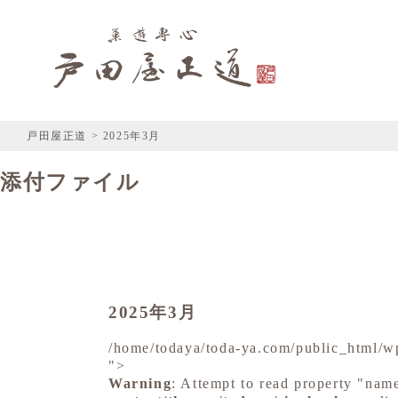
戸田屋正道
>
2025年3月
添付ファイル
2025年3月
/home/todaya/toda-ya.com/public_html/w
">
Warning
: Attempt to read property "nam