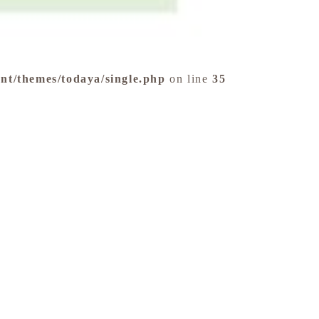
nt/themes/todaya/single.php
on line
35