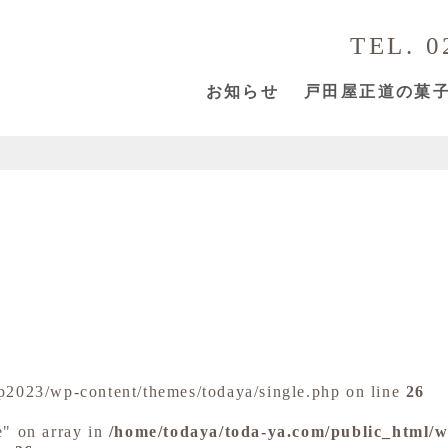
TEL. 0
お知らせ
戸田屋正道の菓
p2023/wp-content/themes/todaya/single.php on line
26
e" on array in
/home/todaya/toda-ya.com/public_html/