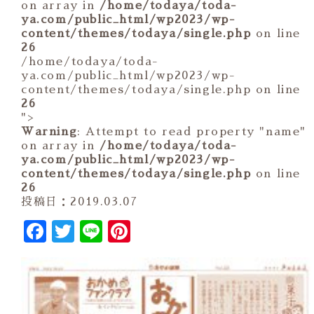
on array in
/home/todaya/toda-
ya.com/public_html/wp2023/wp-
content/themes/todaya/single.php
on line
26
/home/todaya/toda-
ya.com/public_html/wp2023/wp-
content/themes/todaya/single.php on line
26
">
Warning
: Attempt to read property "name"
on array in
/home/todaya/toda-
ya.com/public_html/wp2023/wp-
content/themes/todaya/single.php
on line
26
投稿日：2019.03.07
Facebook
Twitter
Line
Pinterest