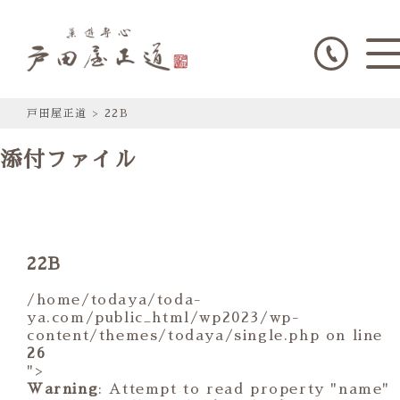
戸田屋正道
>
22B
添付ファイル
22B
/home/todaya/toda-
ya.com/public_html/wp2023/wp-
content/themes/todaya/single.php on line
26
">
Warning
: Attempt to read property "name"