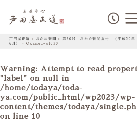
戸田屋正道
>
おかめ新聞
>
第30号 おかめ新聞夏号 （平成29年
6月）
>
Okame_vol030
Warning
: Attempt to read proper
"label" on null in
/home/todaya/toda-
ya.com/public_html/wp2023/wp-
content/themes/todaya/single.p
on line
10