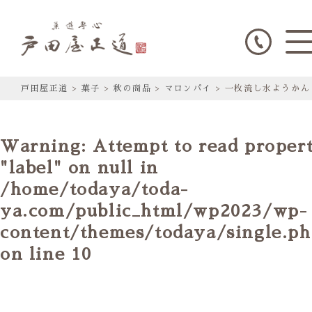
戸田屋正道
>
菓子
>
秋の商品
>
マロンパイ
>
一枚流し水ようかん
Warning
: Attempt to read proper
"label" on null in
/home/todaya/toda-
ya.com/public_html/wp2023/wp-
content/themes/todaya/single.p
on line
10